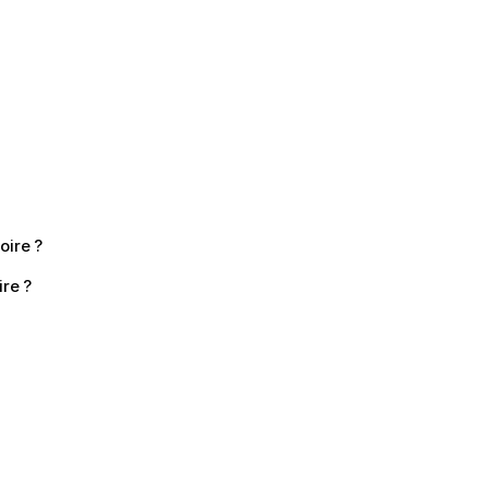
oire ?
ire ?