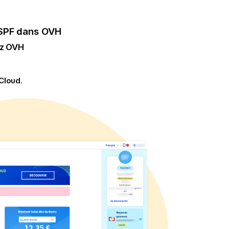
 SPF dans OVH
ez OVH
Cloud
.