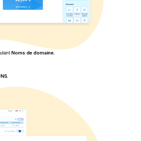
oulant
Noms de domaine
.
DNS
.