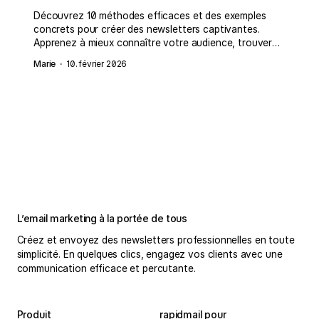
Découvrez 10 méthodes efficaces et des exemples
concrets pour créer des newsletters captivantes.
Apprenez à mieux connaître votre audience, trouver
rapidement des idées pertinentes grâce aux données
Marie
·
10. février 2026
et à l’intelligence artificielle, et à vous inspirer
d’experts ou d’exemples inspirants pour maximiser
l’impact de vos contenus.
L’email marketing à la portée de tous
Créez et envoyez des newsletters professionnelles en toute
simplicité. En quelques clics, engagez vos clients avec une
communication efficace et percutante.
Produit
rapidmail pour