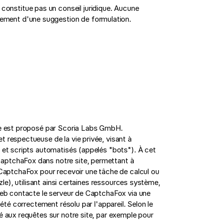
e constitue pas un conseil juridique. Aucune
mplement d'une suggestion de formulation.
ice est proposé par Scoria Labs GmbH.
 respectueuse de la vie privée, visant à
s et scripts automatisés (appelés "bots"). À cet
aptchaFox dans notre site, permettant à
e CaptchaFox pour recevoir une tâche de calcul ou
zzle), utilisant ainsi certaines ressources système,
 web contacte le serveur de CaptchaFox via une
 été correctement résolu par l'appareil. Selon le
é aux requêtes sur notre site, par exemple pour