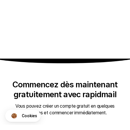
Commencez dès maintenant
gratuitement avec rapidmail
Vous pouvez créer un compte gratuit en quelques
secondes et commencer immédiatement.
Cookies
Axeptio consent
Plateforme de Gestion du Consentement : Personnalisez vos Op