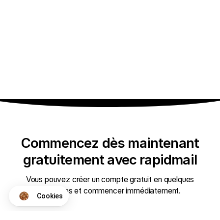
Commencez dès maintenant
gratuitement avec rapidmail
Vous pouvez créer un compte gratuit en quelques
secondes et commencer immédiatement.
Cookies
Axeptio consent
Plateforme de Gestion du Consentement : Personnalisez vos Op