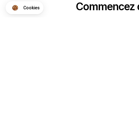
Commencez dè
Notre plateforme vous permet d'adapter et de gérer vos paramètres 
Cookies
Vous pouvez cré
L’email marketing à la portée de tous