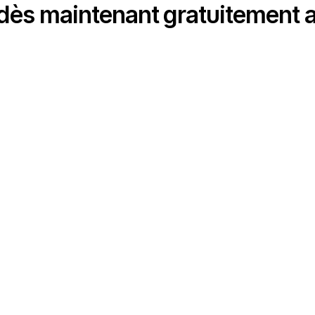
s maintenant gratuitement a
de confidentialité, en garantissant la conformité avec les réglementat
er un compte gratuit en quelques secondes et commence
Démarrer gratuitement
Produit
rapidmail pour