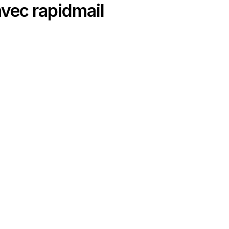
vec rapidmail
ions. Personnalisez vos préférences pour contrôler la manière dont vos
r immédiatement.
Support