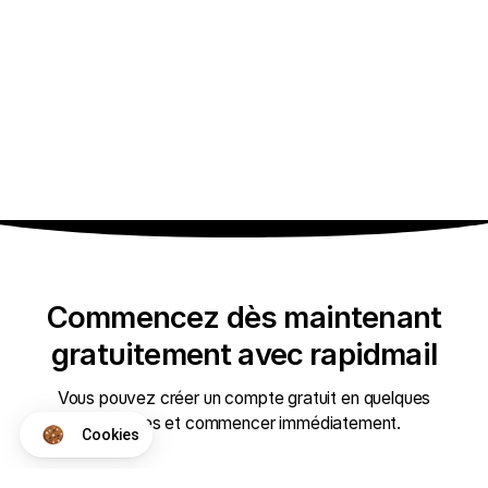
Commencez dès maintenant
gratuitement avec rapidmail
Vous pouvez créer un compte gratuit en quelques
secondes et commencer immédiatement.
Cookies
Axeptio consent
Plateforme de Gestion du Consentement : Personnalisez vos Op