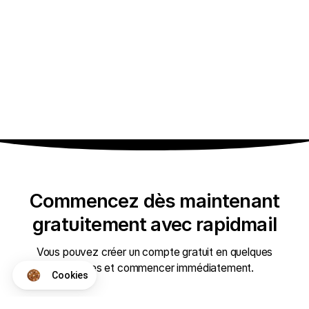
Commencez dès maintenant
gratuitement avec rapidmail
Vous pouvez créer un compte gratuit en quelques
secondes et commencer immédiatement.
Cookies
Axeptio consent
Plateforme de Gestion du Consentement : Personnalisez vos Op